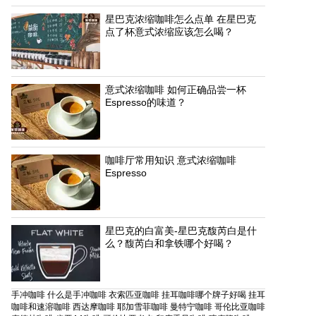
星巴克浓缩咖啡怎么点单 在星巴克
点了杯意式浓缩应该怎么喝？
意式浓缩咖啡 如何正确品尝一杯
Espresso的味道？
咖啡厅常用知识 意式浓缩咖啡
Espresso
星巴克的白富美-星巴克馥芮白是什
么？馥芮白和拿铁哪个好喝？
手冲咖啡
什么是手冲咖啡
衣索匹亚咖啡
挂耳咖啡哪个牌子好喝
挂耳
咖啡和速溶咖啡
西达摩咖啡
耶加雪菲咖啡
曼特宁咖啡
哥伦比亚咖啡