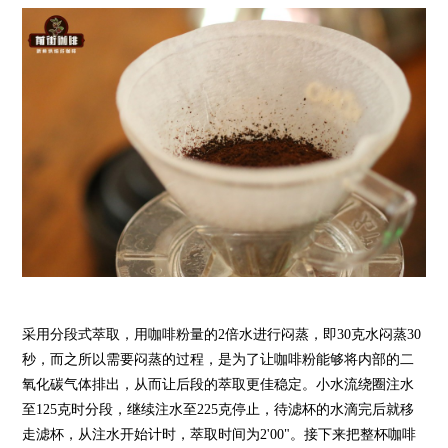
采用分段式萃取，用咖啡粉量的2倍水进行闷蒸，即30克水闷蒸30
秒，而之所以需要闷蒸的过程，是为了让咖啡粉能够将内部的二
氧化碳气体排出，从而让后段的萃取更佳稳定。小水流绕圈注水
至125克时分段，继续注水至225克停止，待滤杯的水滴完后就移
走滤杯，从注水开始计时，萃取时间为2'00"。接下来把整杯咖啡