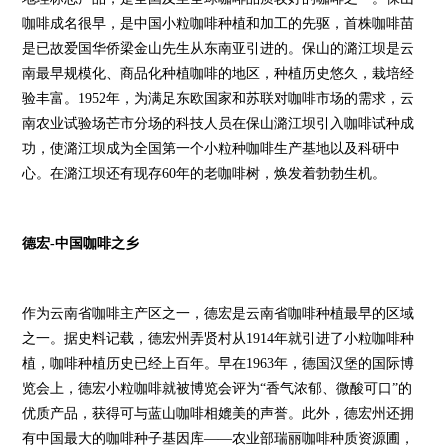
咖啡成名很早，是中国小粒咖啡种植和加工的先驱，首株咖啡苗
是已故爱国华侨梁金山先生从东南亚引进的。保山的潞江坝是云
南最早规模化、商品化种植咖啡的地区，种植历史悠久，栽培经
验丰富。1952年，为满足东欧国家和苏联对咖啡市场的需求，云
南农业试验场芒市分场的科技人员在保山潞江坝引入咖啡试种成
功，使潞江坝成为全国第一个小粒种咖啡生产基地以及科研中
心。在潞江坝还有现存60年的老咖啡树，焕发着勃勃生机。
德宏-中国咖啡之乡
作为云南省咖啡主产区之一，德宏是云南省咖啡种植最早的区域
之一。据史料记载，德宏州弄贤村从1914年就引进了小粒咖啡种
植，咖啡种植历史已经上百年。早在1963年，德国汉堡的国际博
览会上，德宏小粒咖啡就被博览会评为“香气浓郁、微酸可口”的
优质产品，获得可与蓝山咖啡相媲美的声誉。此外，德宏州还拥
有中国最大的咖啡种子基因库——农业部瑞丽咖啡种质资源圃，