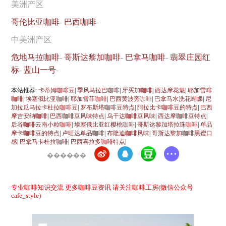
美洲产区
哥伦比亚咖啡
-
巴西咖啡
-
中美洲产区
危地马拉咖啡
-
哥斯达黎加咖啡
-
巴拿马咖啡
-
翡翠庄园红
标
-
蓝山一号
-
本站推荐:
卡蒂姆咖啡豆
|
季风马拉巴咖啡
|
牙买加咖啡
|
西达摩花魁
|
耶加雪啡
咖啡
|
埃塞俄比亚咖啡
|
耶加雪菲咖啡
|
巴西黄波旁咖啡
|
巴拿马水洗花蝴蝶
|
尼
加拉瓜马拉卡杜拉咖啡豆
|
罗布斯塔咖啡豆特点
|
阿拉比卡咖啡豆的特点
|
巴西
摩吉安纳咖啡
|
巴西咖啡豆风味特点
|
乌干达咖啡豆风味
|
西达摩咖啡豆特点
|
后谷咖啡云南小粒咖啡
|
埃塞俄比亚红樱桃咖啡
|
哥斯达黎加塔拉珠咖啡
|
单品
摩卡咖啡豆的特点
|
卢旺达单品咖啡
|
布隆迪咖啡风味
|
哥斯达黎加咖啡黑蜜口
感
|
巴拿马卡杜拉咖啡
|
巴西喜拉多咖啡特点
|
������
专业咖啡知识交流 更多咖啡豆资讯 请关注咖啡工房(微信公众号
cafe_style)