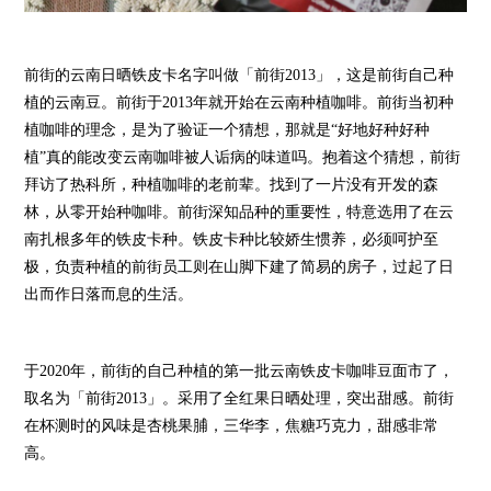
前街的云南日晒铁皮卡名字叫做「前街2013」，这是前街自己种
植的云南豆。前街于2013年就开始在云南种植咖啡。前街当初种
植咖啡的理念，是为了验证一个猜想，那就是“好地好种好种
植”真的能改变云南咖啡被人诟病的味道吗。抱着这个猜想，前街
拜访了热科所，种植咖啡的老前辈。找到了一片没有开发的森
林，从零开始种咖啡。前街深知品种的重要性，特意选用了在云
南扎根多年的铁皮卡种。铁皮卡种比较娇生惯养，必须呵护至
极，负责种植的前街员工则在山脚下建了简易的房子，过起了日
出而作日落而息的生活。
于2020年，前街的自己种植的第一批云南铁皮卡咖啡豆面市了，
取名为「前街2013」。采用了全红果日晒处理，突出甜感。前街
在杯测时的风味是杏桃果脯，三华李，焦糖巧克力，甜感非常
高。