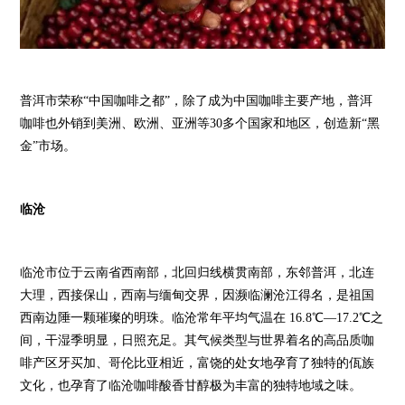
普洱市荣称“中国咖啡之都”，除了成为中国咖啡主要产地，普洱
咖啡也外销到美洲、欧洲、亚洲等30多个国家和地区，创造新“黑
金”市场。
临沧
临沧市位于云南省西南部，北回归线横贯南部，东邻普洱，北连
大理，西接保山，西南与缅甸交界，因濒临澜沧江得名，是祖国
西南边陲一颗璀璨的明珠。临沧常年平均气温在 16.8℃—17.2℃之
间，干湿季明显，日照充足。其气候类型与世界着名的高品质咖
啡产区牙买加、哥伦比亚相近，富饶的处女地孕育了独特的佤族
文化，也孕育了临沧咖啡酸香甘醇极为丰富的独特地域之味。